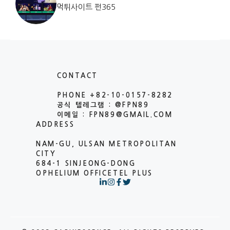
먹튀사이트 펀365
CONTACT
PHONE +82-10-0157-8282
공식 텔레그램 : @FPN89
이메일 :
FPN89@GMAIL.COM
ADDRESS
NAM-GU, ULSAN METROPOLITAN
CITY
684-1 SINJEONG-DONG
OPHELIUM OFFICETEL PLUS