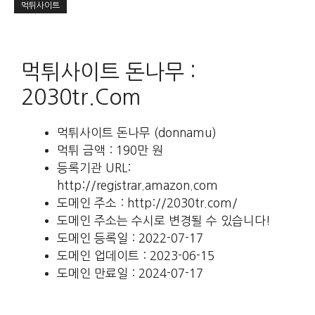
먹튀사이트
먹튀사이트 돈나무 :
2030tr.com
먹튀사이트 돈나무 (donnamu)
먹튀 금액 : 190만 원
등록기관 URL:
http://registrar.amazon.com
도메인 주소 : http://2030tr.com/
도메인 주소는 수시로 변경될 수 있습니다!
도메인 등록일 : 2022-07-17
도메인 업데이트 : 2023-06-15
도메인 만료일 : 2024-07-17