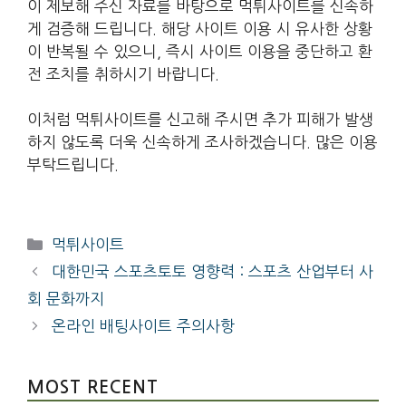
이 제보해 주신 자료를 바탕으로 먹튀사이트를 신속하
게 검증해 드립니다. 해당 사이트 이용 시 유사한 상황
이 반복될 수 있으니, 즉시 사이트 이용을 중단하고 환
전 조치를 취하시기 바랍니다.
이처럼 먹튀사이트를 신고해 주시면 추가 피해가 발생
하지 않도록 더욱 신속하게 조사하겠습니다. 많은 이용
부탁드립니다.
Categories
먹튀사이트
대한민국 스포츠토토 영향력 : 스포츠 산업부터 사
회 문화까지
온라인 배팅사이트 주의사항
MOST RECENT