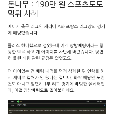
돈나무 : 190만 원 스포츠토토
먹튀 사례
메이저 축구 리그인 세리에 A와 프랑스 리그앙의 경기
에 배팅했습니다.
플러스 핸디캡으로 걸었는데 이게 양방배팅이라는 황
당한 말을 하고 제 아이디를 차단해 버렸습니다. 당연
히 플핸 배팅 관련 규정은 없었고요.
더 어이없는 건 배팅 내역을 먼저 삭제한 뒤 연락을 해
서 제대로 캡처가 안 됐다는 겁니다. 하락 배당만 노린
것도 아니고 엄연히 1부 리그 경기에 배팅한 실베터인
데, 이걸 양방배팅으로 밀어붙이네요.