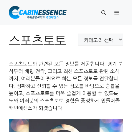
Skip
to
Menu
content
카테고리
스포츠토토
스포츠토토와 관련된 모든 정보를 제공합니다. 경기 분
석부터 배팅 전략, 그리고 최신 스포츠토토 관련 소식
까지, 여러분들이 필요로 하는 모든 정보를 전달합니
다. 정확하고 신뢰할 수 있는 정보를 바탕으로 승률을
높이고, 스포츠토토를 더욱 즐겁게 이용할 수 있도록
도와 여러분의 스포츠토토 경험을 풍성하게 만들어줄
캐빈에센스가 되겠습니다.