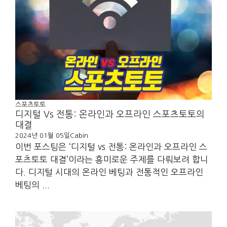
스포츠토토
디지털 Vs 전통: 온라인과 오프라인 스포츠토토의
대결
2024년 01월 05일
Cabin
이번 포스팅은 ‘디지털 vs 전통: 온라인과 오프라인 스
포츠토토 대결’이라는 흥미로운 주제를 다뤄보려 합니
다. 디지털 시대의 온라인 베팅과 전통적인 오프라인
베팅의 ...