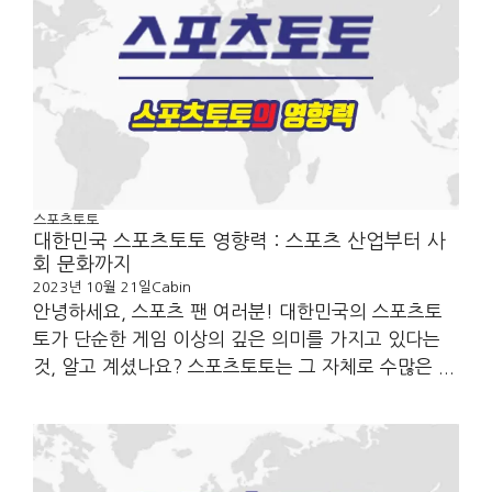
스포츠토토
대한민국 스포츠토토 영향력 : 스포츠 산업부터 사
회 문화까지
2023년 10월 21일
Cabin
안녕하세요, 스포츠 팬 여러분! 대한민국의 스포츠토
토가 단순한 게임 이상의 깊은 의미를 가지고 있다는
것, 알고 계셨나요? 스포츠토토는 그 자체로 수많은 ...