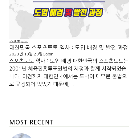
스포츠토토
대한민국 스포츠토토 역사 : 도입 배경 및 발전 과정
2023년 10월 20일
Cabin
스포츠토토 역사 : 도입 배경 대한민국의 스포츠토토는
2001년 체육진흥투표권법의 제정과 함께 시작되었습
니다. 이전까지 대한민국에서는 도박이 대부분 불법으
로 규정되어 있었기 때문에, ...
MOST RECENT