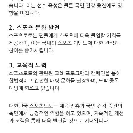
습니다. 이는 선수 육성은 물론 국민 건강 증진에도 영
향을 미칩니다.
2. 스포츠 문화 발전
스포츠토토는 팬들에게 스포츠에 더욱 몰입할 기회를
제공하며, 이는 국내외 스포츠 이벤트에 대한 관심과
참여를 증가시킵니다.
3. 교육적 노력
스포츠토토와 관련된 교육 프로그램과 캠페인을 통해
합법적이고 건전한 배팅 문화를 권장하며, 도박 중독
예방에 힘쓰고 있습니다.
대한민국 스포츠토토는 체육 진흥과 국민 건강 증진의
측면에서 긍정적인 역할을 하고 있으며, 지속적인 개선
과 노력을 통해 더욱 발전할 것으로 기대됩니다.