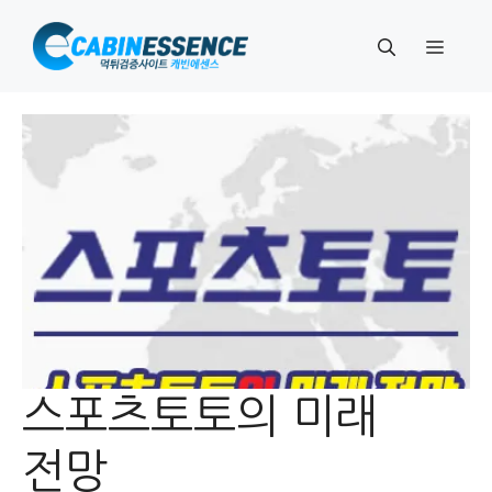
Skip
to
Menu
content
스포츠토토의 미래
전망