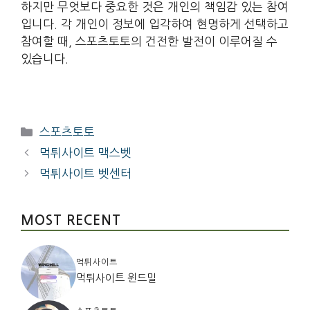
하지만 무엇보다 중요한 것은 개인의 책임감 있는 참여
입니다. 각 개인이 정보에 입각하여 현명하게 선택하고
참여할 때, 스포츠토토의 건전한 발전이 이루어질 수
있습니다.
Categories
스포츠토토
먹튀사이트 맥스벳
먹튀사이트 벳센터
MOST RECENT
먹튀사이트
먹튀사이트 윈드밀