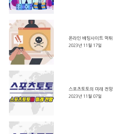
온라인 배팅사이트 먹튀
2023년 11월 17일
스포츠토토의 미래 전망
2023년 11월 07일