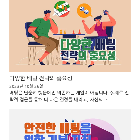
다양한 배팅 전략의 중요성
2023년 10월 26일
배팅은 단순히 행운에만 의존하는 게임이 아닙니다. 실제로 전
략적 접근을 통해 더 나은 결정을 내리고, 자신의 …