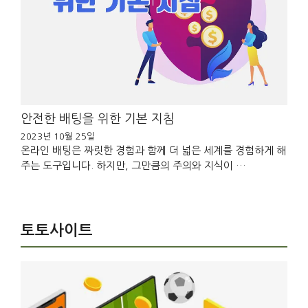
안전한 배팅을 위한 기본 지침
2023년 10월 25일
온라인 배팅은 짜릿한 경험과 함께 더 넓은 세계를 경험하게 해
주는 도구입니다. 하지만, 그만큼의 주의와 지식이 …
토토사이트