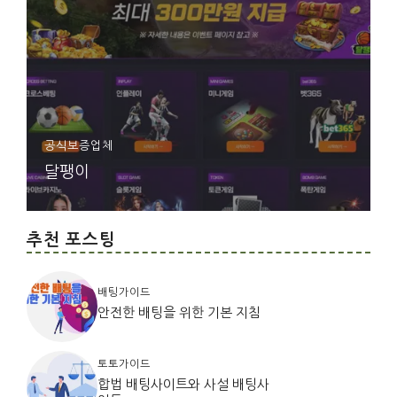
공식보증업체
달팽이
추천 포스팅
배팅가이드
안전한 배팅을 위한 기본 지침
토토가이드
합법 배팅사이트와 사설 배팅사