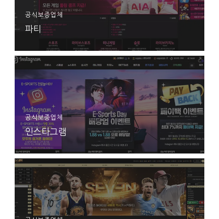
공식보증업체
파티
공식보증업체
인스타그램