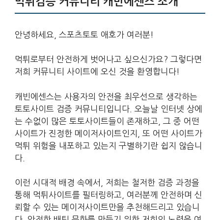
먹튀검증 커뮤니티 캐빈에센스 소개
안녕하세요, 스포츠토토 애호가 여러분!
먹튀로부터 안전하게 벗어나고 싶으신가요? 그렇다면
저희 커뮤니티 사이트에 오신 것을 환영합니다!
캐빈에센스는 사용자의 안전을 최우선으로 생각하는
토토사이트 검증 커뮤니티입니다. 오늘날 인터넷 상에
는 수없이 많은 토토사이트들이 존재하고, 그 중 어떤
사이트가 진정한 메이저사이트인지, 또 어떤 사이트가
먹튀 위험을 내포하고 있는지 구별하기란 쉽지 않습니
다.
이런 시대적 배경 속에서, 저희는 철저한 검증 과정을
통해 먹튀사이트를 필터링하고, 여러분께 안전하며 신
뢰할 수 있는 메이저사이트만을 추천해드리고 있습니
다. 안전한 배팅 문화를 만들기 위한 저희의 노력을 여