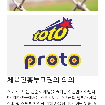
체육진흥투표권의 의의
스포츠토토는 단순히 게임을 즐기는 수단만이 아닙니
다. 대한민국에서는 스포츠토토 수익금의 일부가 체육
진흥 및 스포츠 발전을 위해 사용됩니다. 이를 위해 ‘체