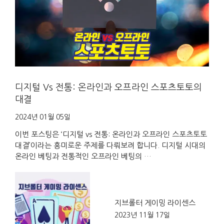
디지털 Vs 전통: 온라인과 오프라인 스포츠토토의
대결
2024년 01월 05일
이번 포스팅은 ‘디지털 vs 전통: 온라인과 오프라인 스포츠토토
대결’이라는 흥미로운 주제를 다뤄보려 합니다. 디지털 시대의
온라인 베팅과 전통적인 오프라인 베팅의 …
지브롤터 게이밍 라이센스
2023년 11월 17일