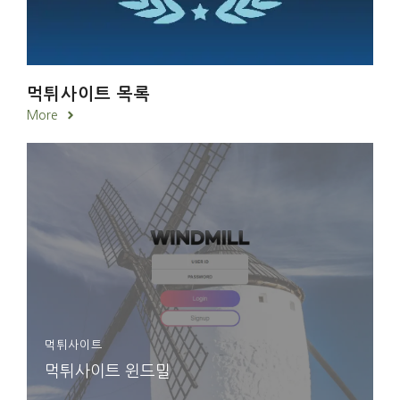
먹튀사이트 목록
More
먹튀사이트
먹튀사이트 윈드밀