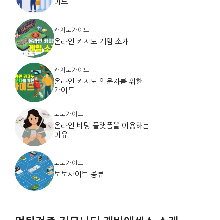
이트
카지노가이드
온라인 카지노 게임 소개
카지노가이드
온라인 카지노 입문자를 위한
가이드
토토가이드
온라인 배팅 플랫폼을 이용하는
이유
토토가이드
토토사이트 종류