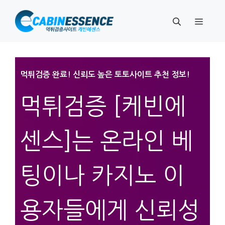
Skip
to
Menu
content
먹튀검증 완료! 신뢰도 높은 토토사이트 추천 정보!
먹튀검증 [케빈에
센스]는 온라인 베
팅이나 카지노 이
용자들에게 신뢰성