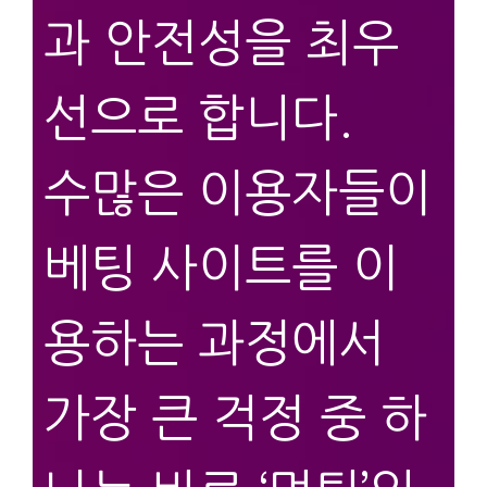
과 안전성을 최우
선으로 합니다.
수많은 이용자들이
베팅 사이트를 이
용하는 과정에서
가장 큰 걱정 중 하