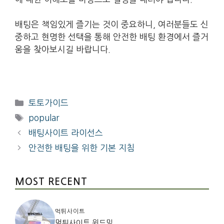
배팅은 책임있게 즐기는 것이 중요하니, 여러분들도 신
중하고 현명한 선택을 통해 안전한 배팅 환경에서 즐거
움을 찾아보시길 바랍니다.
Categories
토토가이드
Tags
popular
배팅사이트 라이선스
안전한 배팅을 위한 기본 지침
MOST RECENT
먹튀사이트
먹튀사이트 윈드밀