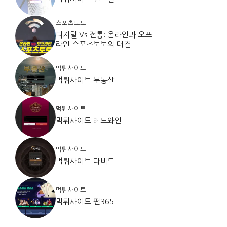
스포츠토토
디지털 Vs 전통: 온라인과 오프
라인 스포츠토토의 대결
먹튀사이트
먹튀사이트 부동산
먹튀사이트
먹튀사이트 레드와인
먹튀사이트
먹튀사이트 다비드
먹튀사이트
먹튀사이트 펀365