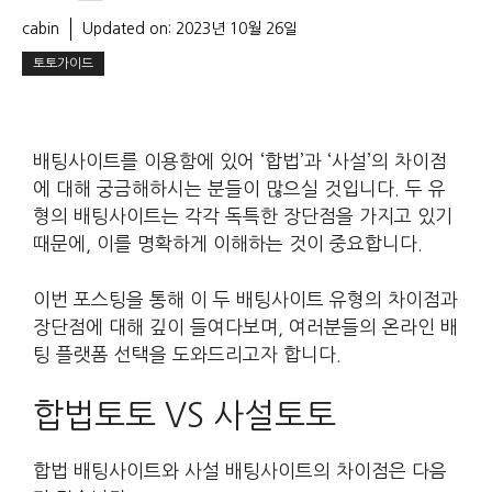
cabin
Updated on:
2023년 10월 26일
토토가이드
배팅사이트를 이용함에 있어 ‘합법’과 ‘사설’의 차이점
에 대해 궁금해하시는 분들이 많으실 것입니다. 두 유
형의 배팅사이트는 각각 독특한 장단점을 가지고 있기
때문에, 이를 명확하게 이해하는 것이 중요합니다.
이번 포스팅을 통해 이 두 배팅사이트 유형의 차이점과
장단점에 대해 깊이 들여다보며, 여러분들의 온라인 배
팅 플랫폼 선택을 도와드리고자 합니다.
합법토토 VS 사설토토
합법 배팅사이트와 사설 배팅사이트의 차이점은 다음