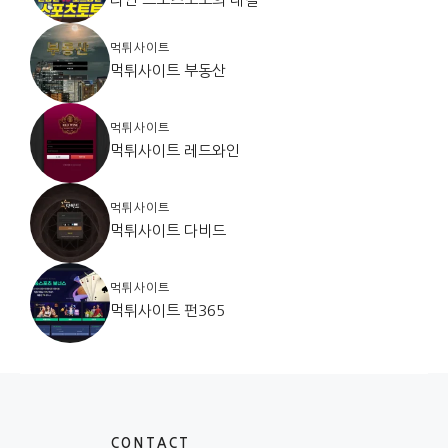
먹튀사이트
먹튀사이트 부동산
먹튀사이트
먹튀사이트 레드와인
먹튀사이트
먹튀사이트 다비드
먹튀사이트
먹튀사이트 펀365
CONTACT