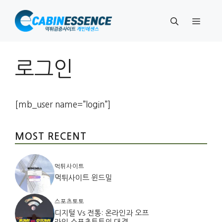
Skip
to
Menu
content
로그인
[mb_user name=”login”]
MOST RECENT
먹튀사이트
먹튀사이트 윈드밀
스포츠토토
디지털 Vs 전통: 온라인과 오프
라인 스포츠토토의 대결