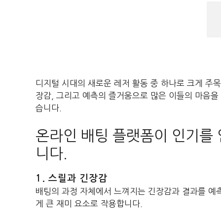
디지털 시대의 새로운 레저 활동 중 하나로 크게 주목
장감, 그리고 예측의 즐거움으로 많은 이들의 마음을
습니다.
온라인 배팅 플랫폼이 인기를 
니다.
1. 스릴과 긴장감
배팅의 과정 자체에서 느껴지는 긴장감과 결과를 예
게 큰 재미 요소로 작용합니다.