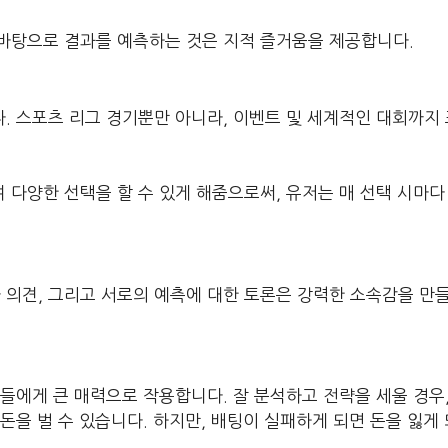
바탕으로 결과를 예측하는 것은 지적 즐거움을 제공합니다.
. 스포츠 리그 경기뿐만 아니라, 이벤트 및 세계적인 대회까지
 다양한 선택을 할 수 있게 해줌으로써, 유저는 매 선택 시마다
의견, 그리고 서로의 예측에 대한 토론은 강력한 소속감을 만
들에게 큰 매력으로 작용합니다. 잘 분석하고 전략을 세울 경우,
돈을 벌 수 있습니다. 하지만, 배팅이 실패하게 되면 돈을 잃게