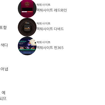
먹튀사이트
먹튀사이트 레드와인
먹튀사이트
 포함
먹튀사이트 다비드
먹튀사이트
 색다
먹튀사이트 펀365
들어냅
 예
 되므