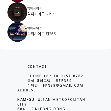
먹튀사이트
먹튀사이트 다비드
먹튀사이트
먹튀사이트 펀365
CONTACT
PHONE +82-10-0157-8282
공식 텔레그램 : @FPN89
이메일 :
FPN89@GMAIL.COM
ADDRESS
NAM-GU, ULSAN METROPOLITAN
CITY
684-1 SINJEONG-DONG