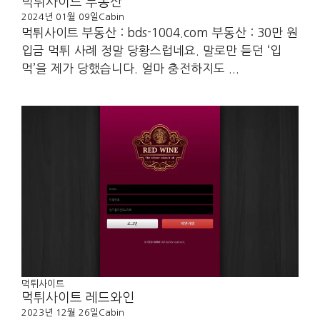
먹튀사이트 부동산
2024년 01월 09일
Cabin
먹튀사이트 부동산 : bds-1004.com 부동산 : 30만 원
입금 먹튀 사례 정말 당황스럽네요. 말로만 듣던 ‘입
먹’을 제가 당했습니다. 얼마 충전하지도 ...
먹튀사이트
먹튀사이트 레드와인
2023년 12월 26일
Cabin