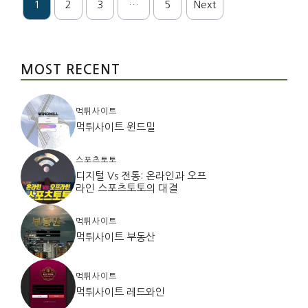
1
2
3
…
5
Next
MOST RECENT
먹튀사이트
먹튀사이트 윈드밀
스포츠토토
디지털 Vs 전통: 온라인과 오프
라인 스포츠토토의 대결
먹튀사이트
먹튀사이트 부동산
먹튀사이트
먹튀사이트 레드와인