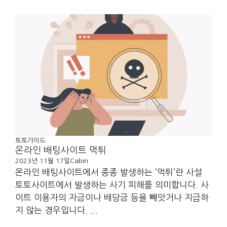
토토가이드
온라인 배팅사이트 먹튀
2023년 11월 17일
Cabin
온라인 배팅사이트에서 종종 발생하는 ‘먹튀’란 사설
토토사이트에서 발생하는 사기 피해를 의미합니다. 사
이트 이용자의 자금이나 배당금 등을 빼앗거나 지급하
지 않는 경우입니다. ...