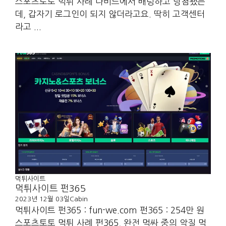
스포츠토토 먹튀 사례 다비드에서 배팅하고 당첨됐는
데, 갑자기 로그인이 되지 않더라고요. 딱히 고객센터
라고 ...
먹튀사이트
먹튀사이트 펀365
2023년 12월 03일
Cabin
먹튀사이트 펀365 : fun-we.com 펀365 : 254만 원
스포츠토토 먹튀 사례 펀365, 완전 먹싸 중의 악질 먹