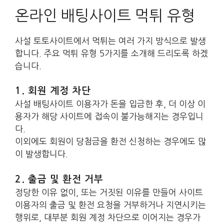
온라인 배팅사이트 먹튀 유형
사설 토토사이트에서 먹튀는 여러 가지 방식으로 발생
합니다. 주요 먹튀 유형 5가지를 소개해 드리도록 하겠
습니다.
1. 회원 계정 차단
사설 배팅사이트 이용자가 돈을 입금한 후, 더 이상 이
용자가 해당 사이트에 접속이 불가능해지는 경우입니
다.
이외에도 회원이 당첨금을 환전 신청하는 경우에도 많
이 발생합니다.
2. 출금 및 환전 거부
정당한 이유 없이, 또는 거짓된 이유를 만들어 사이트
이용자의 출금 및 환전 요청을 거부하거나 지연시키는
행위로, 대부분 회원 계정 차단으로 이어지는 경우가