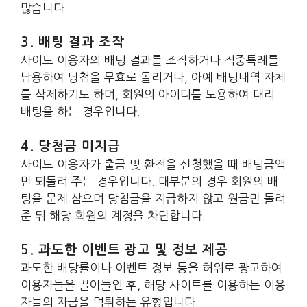
많습니다.
3. 배팅 결과 조작
사이트 이용자의 배팅 결과를 조작하거나 적중특례를
남용하여 당첨을 무효로 돌리거나, 아예 배팅내역 자체
를 삭제하기도 하며, 회원의 아이디를 도용하여 대리
배팅을 하는 경우입니다.
4. 당첨금 미지급
사이트 이용자가 출금 및 환전을 신청했을 때 배팅금액
만 되돌려 주는 경우입니다. 대부분의 경우 회원의 배
팅을 문제 삼으며 당첨금을 지급하지 않고 원금만 돌려
준 뒤 해당 회원의 계정을 차단합니다.
5. 과도한 이벤트 광고 및 정보 제공
과도한 배당률이나 이벤트 정보 등을 허위로 광고하여
이용자들을 끌어들인 후, 해당 사이트를 이용하는 이용
자들의 자금을 먹튀하는 유형입니다.