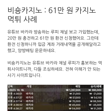
비숑카지노 : 61만 원 카지노
먹튀 사례
유튜브 바카라 방송하는 루피 채널 보고 가입했는데,
20만 원 충전하고 61만 원 환전 신청했어요. 그런데
환전 신청하니까 입금 계좌 거래내역을 공개해달라고
했고, 양방배팅 운운하네요.
비숑카지노는 유튜브 바카라 채널 루피가 홍보하는 먹
튀사이트니까, 다들 조심하세요. 전혀 이해가 안 되는
사기 사이트입니다.