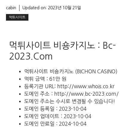
cabin
Updated on:
2023년 10월 21일
먹튀사이트
먹튀사이트 비숑카지노 : Bc-
2023.com
먹튀사이트 비숑카지노 (BICHON CASINO)
먹튀 금액 : 61만 원
등록기관 URL: http://www.whois.co.kr
도메인 주소 : http://www.bc-2023.com/
도메인 주소는 수시로 변경될 수 있습니다!
도메인 등록일 : 2023-10-04
도메인 업데이트 : 2023-10-04
도메인 만료일 : 2024-10-04