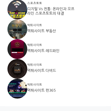
스포츠토토
디지털 Vs 전통: 온라인과 오프
라인 스포츠토토의 대결
먹튀사이트
먹튀사이트 부동산
먹튀사이트
먹튀사이트 레드와인
먹튀사이트
먹튀사이트 다비드
먹튀사이트
먹튀사이트 펀365