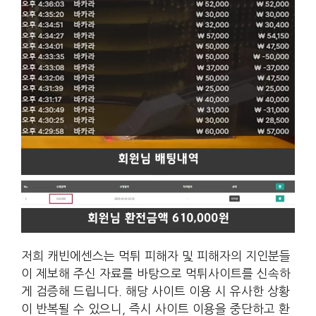
저희 캐빈에센스는 먹튀 피해자 및 피해자의 지인분들
이 제보해 주신 자료를 바탕으로 먹튀사이트를 신속하
게 검증해 드립니다. 해당 사이트 이용 시 유사한 상황
이 반복될 수 있으니, 즉시 사이트 이용을 중단하고 환