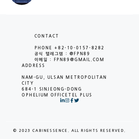
CONTACT
PHONE +82-10-0157-8282
공식 텔레그램 : @FPN89
이메일 :
FPN89@GMAIL.COM
ADDRESS
NAM-GU, ULSAN METROPOLITAN
CITY
684-1 SINJEONG-DONG
OPHELIUM OFFICETEL PLUS
© 2023 CABINESSENCE. ALL RIGHTS RESERVED.