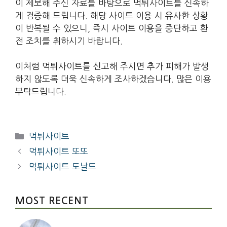
이 제보해 주신 자료를 바탕으로 먹튀사이트를 신속하
게 검증해 드립니다. 해당 사이트 이용 시 유사한 상황
이 반복될 수 있으니, 즉시 사이트 이용을 중단하고 환
전 조치를 취하시기 바랍니다.
이처럼 먹튀사이트를 신고해 주시면 추가 피해가 발생
하지 않도록 더욱 신속하게 조사하겠습니다. 많은 이용
부탁드립니다.
Categories
먹튀사이트
먹튀사이트 또또
먹튀사이트 도날드
MOST RECENT