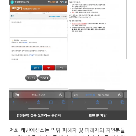
저희 캐빈에센스는 먹튀 피해자 및 피해자의 지인분들