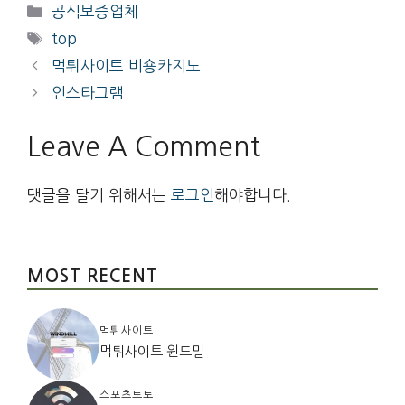
Categories
공식보증업체
Tags
top
먹튀사이트 비숑카지노
인스타그램
Leave A Comment
댓글을 달기 위해서는
로그인
해야합니다.
MOST RECENT
먹튀사이트
먹튀사이트 윈드밀
스포츠토토