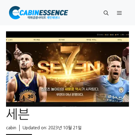
Skip
to
Menu
content
세븐
cabin
Updated on:
2023년 10월 21일