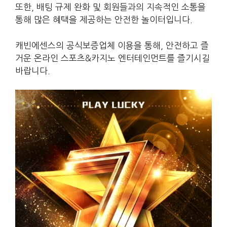
또한, 배팅 규제 완화 및 회원들과의 지속적인 소통을
통해 많은 혜택을 제공하는 안전한 놀이터입니다.
캐빈에센스의 공식보증업체 이용을 통해, 안전하고 즐
거운 온라인 스포츠&카지노 엔터테인먼트를 즐기시길
바랍니다.